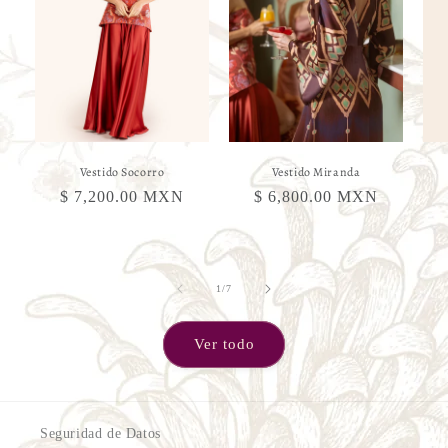
Vestido Socorro
Vestido Miranda
Precio
$ 7,200.00 MXN
Precio
$ 6,800.00 MXN
habitual
habitual
de
1
/
7
Ver todo
Seguridad de Datos