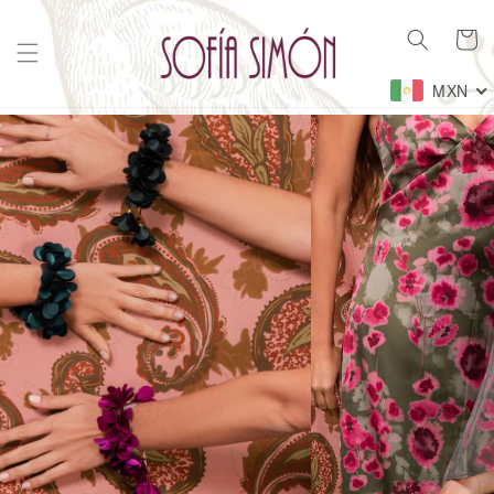
Ir
directamente
Carrito
al contenido
MXN