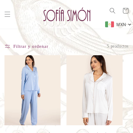
Ir
directamente
Carrito
al contenido
MXN
Filtrar y ordenar
5 productos