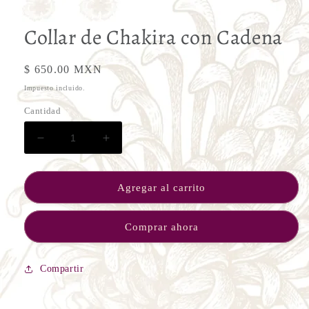
1
en
una
Collar de Chakira con Cadena
ventana
modal
Precio
$ 650.00 MXN
habitual
Impuesto incluido.
Cantidad
Reducir
Aumentar
cantidad
cantidad
para
para
Collar
Collar
Agregar al carrito
de
de
Chakira
Chakira
Comprar ahora
con
con
Cadena
Cadena
Compartir