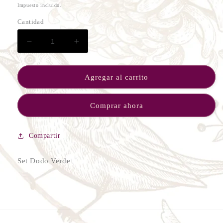
habitual
Impuesto incluido.
Cantidad
Reducir
Aumentar
cantidad
cantidad
para
para
Set
Set
Agregar al carrito
Dodo
Dodo
Comprar ahora
Compartir
Set Dodo Verde