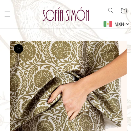
Ir
directamente
Carrito
al contenido
MXN
Ir
directamente
a la
información
del producto