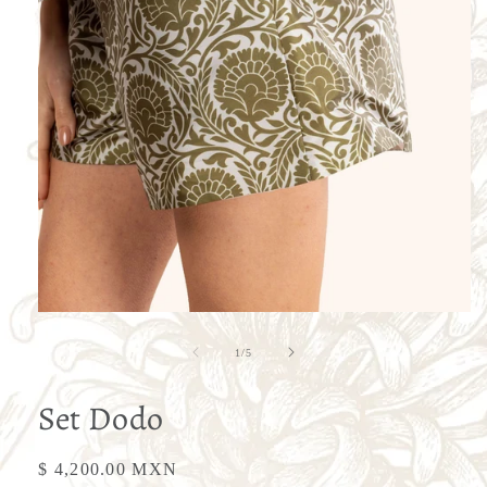
Abrir
elemento
multimedia
de
1
/
5
1
en
una
Set Dodo
ventana
modal
Precio
$ 4,200.00 MXN