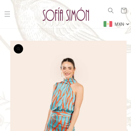
Ir
directamente
Carrito
al contenido
MXN
Ir
directamente
a la
información
del producto