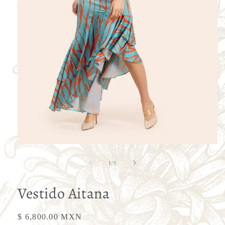
Abrir
elemento
multimedia
de
1
/
3
1
en
una
Vestido Aitana
ventana
modal
Precio
$ 6,800.00 MXN