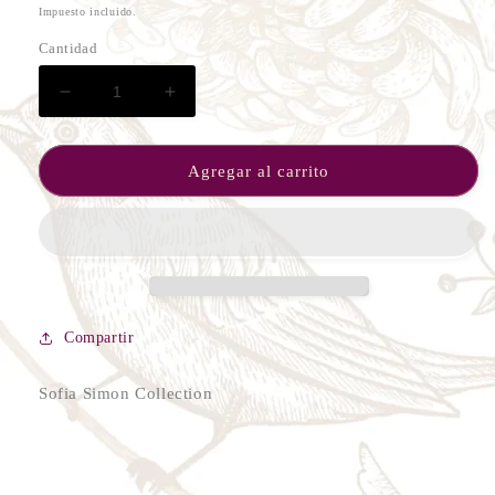
habitual
Impuesto incluido.
Cantidad
Reducir
Aumentar
cantidad
cantidad
para
para
Vestido
Vestido
Agregar al carrito
Aitana
Aitana
Compartir
Sofia Simon Collection